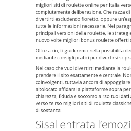
migliori siti di roulette online per Italia ve
compiutamente deliberazione. Che razza di 
divertirti escludendo fioretto, oppure un’es
tutte le informazioni necessarie. Nei parag
principali versioni della roulette, le strateg
nuovo volte migliori bonus roulette offerti d
Oltre a cio, ti guideremo nella possibilita dei
mediante consigli pratici per divertirsi sopr
Nel caso che vuoi divertirti mediante la roul
prendere il sito esattamente e centrale. Non 
coinvolgenti, tuttavia ancora di appoggiare 
altolocato affidarsi a piattaforme sopra 
chiarezza, fiducia e soccorso a rso tuoi dat
verso te rso migliori siti di roulette classi
di sostanza:
Sisal entrata l’emoz