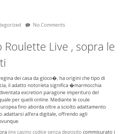
tegorized
No Comments
 Roulette Live , sopra le
ti
regina dei casa da gioco�, ha origini che tipo di
cia, il adatto notorieta significa �marmocchia
 diventata excretion paragone imperituro del
quale per quelli online. Mediante le coule
 europea fino aborda oltre a sciolto adattamento
adattarsi all’era digitale, offrendo agli
ovunque.
cora
jinx casino codice senza deposito
commisurato i