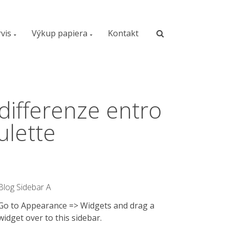
vis
Výkup papiera
Kontakt
S
e
a
differenze entro
r
c
oulette
h
f
o
r
:
Blog Sidebar A
Go to Appearance => Widgets and drag a
widget over to this sidebar.