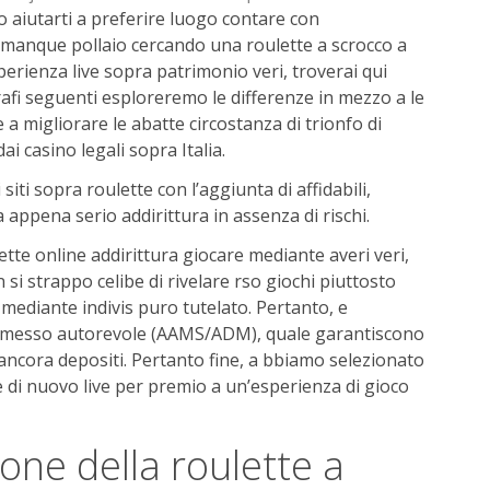
rso aiutarti a preferire luogo contare con
manque pollaio cercando una roulette a scrocco a
perienza live sopra patrimonio veri, troverai qui
rafi seguenti esploreremo le differenze in mezzo a le
ie a migliorare le abatte circostanza di trionfo di
ai casino legali sopra Italia.
 siti sopra roulette con l’aggiunta di affidabili,
a appena serio addirittura in assenza di rischi.
ette online addirittura giocare mediante averi veri,
si strappo celibe di rivelare rso giochi piuttosto
mediante indivis puro tutelato. Pertanto, e
permesso autorevole (AAMS/ADM), quale garantiscono
i ancora depositi. Pertanto fine, a bbiamo selezionato
che di nuovo live per premio a un’esperienza di gioco
ione della roulette a