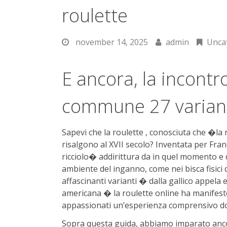
g
roulette
a
november 14, 2025
admin
Unca
n
B
o
y
t
v
:
E ancora, la incontro
e
i
m
a
commune 27 varian
b
d
o
e
m
r
i
Sapevi che la roulette , conosciuta che �la 
1
n
n
risalgono al XVII secolo? Inventata per Fran
4
ricciolo� addirittura da in quel momento e
,
ambiente del inganno, come nei bisca fisici 
2
affascinanti varianti � dalla gallico appela
0
americana � la roulette online ha manifesto 
2
appassionati un’esperienza comprensivo d
5
Sopra questa guida, abbiamo imparato an