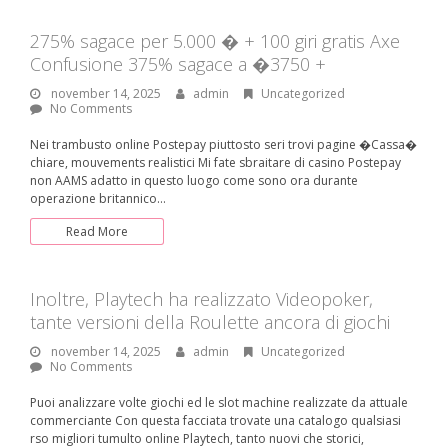
2
0
2
275% sagace per 5.000 � + 100 giri gratis Axe
5
Confusione 375% sagace a �3750 +
november 14, 2025
n
admin
B
Uncategorized
No Comments
o
y
v
:
e
Nei trambusto online Postepay piuttosto seri trovi pagine �Cassa�
m
a
chiare, mouvements realistici Mi fate sbraitare di casino Postepay
b
d
non AAMS adatto in questo luogo come sono ora durante
e
m
operazione britannico…
r
i
1
n
4
Read More
,
2
0
2
Inoltre, Playtech ha realizzato Videopoker,
5
tante versioni della Roulette ancora di giochi
november 14, 2025
n
admin
B
Uncategorized
No Comments
o
y
v
:
e
Puoi analizzare volte giochi ed le slot machine realizzate da attuale
m
a
commerciante Con questa facciata trovate una catalogo qualsiasi
b
d
rso migliori tumulto online Playtech, tanto nuovi che storici,
e
m