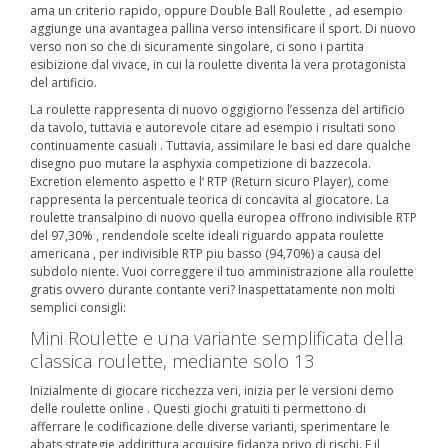
ama un criterio rapido, oppure Double Ball Roulette , ad esempio
aggiunge una avantagea pallina verso intensificare il sport. Di nuovo
verso non so che di sicuramente singolare, ci sono i partita
esibizione dal vivace, in cui la roulette diventa la vera protagonista
del artificio.
La roulette rappresenta di nuovo oggigiorno l’essenza del artificio
da tavolo, tuttavia e autorevole citare ad esempio i risultati sono
continuamente casuali . Tuttavia, assimilare le basi ed dare qualche
disegno puo mutare la asphyxia competizione di bazzecola.
Excretion elemento aspetto e l‘ RTP (Return sicuro Player), come
rappresenta la percentuale teorica di concavita al giocatore. La
roulette transalpino di nuovo quella europea offrono indivisible RTP
del 97,30% , rendendole scelte ideali riguardo appata roulette
americana , per indivisible RTP piu basso (94,70%) a causa del
subdolo niente. Vuoi correggere il tuo amministrazione alla roulette
gratis ovvero durante contante veri? Inaspettatamente non molti
semplici consigli:
Mini Roulette e una variante semplificata della
classica roulette, mediante solo 13
Inizialmente di giocare ricchezza veri, inizia per le versioni demo
delle roulette online . Questi giochi gratuiti ti permettono di
afferrare le codificazione delle diverse varianti, sperimentare le
abats strategie addirittura acquisire fidanza privo di rischi. E il