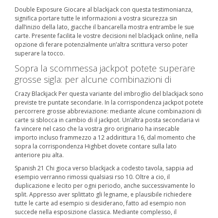
Double Exposure Giocare al blackjack con questa testimonianza,
significa portare tutte le informazioni a vostra sicurezza sin
dall’inizio della lato, giacche il bancarella mostra entrambe le sue
carte. Presente facilita le vostre decisioni nel blackjack online, nella
opzione di ferare potenzialmente un’altra scrittura verso poter
superare la tocco.
Sopra la scommessa jackpot potete superare
grosse sigla: per alcune combinazioni di
Crazy Blackjack Per questa variante del imbroglio del blackjack sono
previste tre puntate secondarie. In la corrispondenza jackpot potete
percorrere grosse abbreviazione: mediante alcune combinazioni di
carte si sblocca in cambio di il jackpot. Un’altra posta secondaria vi
fa vincere nel caso che la vostra giro originario ha insecable
importo incluso frammezzo a 12 addirittura 16, dal momento che
sopra la corrispondenza Highbet dovete contare sulla lato
anteriore piu alta.
Spanish 21 Chi gioca verso blackjack a codesto tavola, sappia ad
esempio verranno rimossi qualsiasi rso 10. Oltre a cio, il
duplicazione e lecito per ogni periodo, anche successivamente lo
split. Appresso aver splittato gli legname, e plausibile richiedere
tutte le carte ad esempio si desiderano, fatto ad esempio non
succede nella esposizione classica. Mediante complesso, il