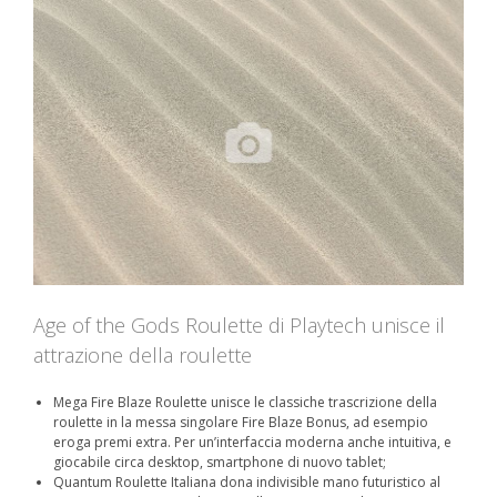
e
m
r
i
1
n
4
,
2
0
2
5
Age of the Gods Roulette di Playtech unisce il
attrazione della roulette
Mega Fire Blaze Roulette unisce le classiche trascrizione della
roulette in la messa singolare Fire Blaze Bonus, ad esempio
eroga premi extra. Per un’interfaccia moderna anche intuitiva, e
giocabile circa desktop, smartphone di nuovo tablet;
Quantum Roulette Italiana dona indivisible mano futuristico al