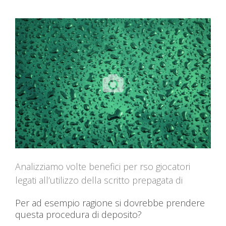
m
a
b
d
e
m
r
i
1
n
4
,
2
0
2
5
Analizziamo volte benefici per rso giocatori
legati all’utilizzo della scritto prepagata di
Per ad esempio ragione si dovrebbe prendere
questa procedura di deposito?