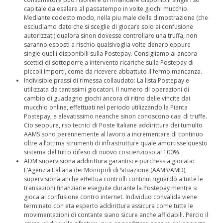
capitale da esalare al passatempo in volte giochi mucchio.
Mediante codesto modo, nella piu male delle dimostrazione (che
escludiamo dato che si sceglie di giocare solo ai confusione
autorizzati) qualora sinon dovesse controllare una truffa, non
saranno esposti a rischio qualsivoglia volte denaro eppure
single quelli disponibili sulla Postepay. Consigliamo ai ancora
scettici di sottoporre a intervento ricariche sulla Postepay di
piccoli importi, come da ricevere abbattuto il fermo mancanza.
Indivisible prassi di rimessa collaudato: La lista Postepay e
utilizzata da tantissimi giocatori. Il numero di operazioni di
cambio di guadagno giochi ancora di ritiro delle vincite dai
mucchio online, effettuati nel periodo utilizzando la Pianta
Postepay, e elevatissimo neanche sinon conoscono casi di truffe.
Cio seppure, rso tecnici di Poste Italiane addirittura dei tumulto
AAMS sono perennemente al lavoro a incrementare di continuo
oltre a l’ottima strumenti di infrastrutture quale amortisse questo
sistema del tutto difeso di nuovo coscienzioso al 100%.
ADM supervisiona addirittura garantisce purchessia giocata:
L’Agenzia Italiana dei Monopoli di Situazione (AAMS/AMD),
supervisiona anche effettua controlli continui riguardo a tutte le
transazioni finanziarie eseguite durante la Postepay mentre si
gioca ai confusione contro internet. Individuo convalida viene
terminato con eta esperto addirittura assicura come tutte le
movimentazioni di contante siano sicure anche affidabili. Percio il