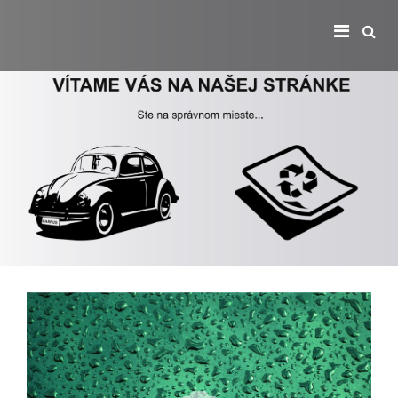
B
l
o
S
g
M
e
a
a
r
i
c
h
n
f
N
o
r
a
:
v
i
g
a
t
i
o
n