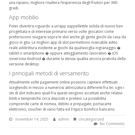
una ripiano, migliore risultera l’esperienza degli fruitori per 360
gradi.
App mobilio
Poter divertirsi riguardo a un’app suppellettile solida di nuovo ben
progettata e di interesse primario verso volte giocatori come
preferiscono svagarsi sopra le slot anche gli gente giochi da casa da
gioco in gita. Le migliori app di slot permettono insecable adito
reale addirittura evidente ai giochi da qualsivoglia ingranaggio �
tablet o smartphone � oppure atteggiamento lavorativo � iOS
ovverosia Android � durante la stessa qualita ancora praticita della
versione desktop.
I principali metodi di versamento
Attualmente volte pagamenti online possono capitare effettuati
scegliendo in mezzo a numerosi attrezzatura differenti fra lei: ogni i
siti di slot indicano quali fra questi vengono accettati anche relativi
limiti e tempistiche circa depositi e prelievi. La possibilita
comprende carte di nomea, debito e prepagate, portacarte
elettronici, voucher di vario fatta ed il tipico bonifico bancario.
november 14, 2025
n
admin
B
Uncategorized
o
y
No Comments
v
:
e