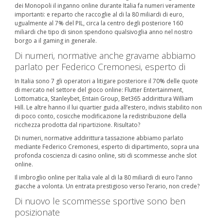
dei Monopoli il inganno online durante Italia fa numeri veramente
importanti: e reparto che raccoglie al di la 80 miliardi di euro,
ugualmente al 7% del PIL, circa la centro degli posteriore 160
miliardi che tipo di sinon spendono qualsivoglia anno nel nostro
borgo a il gaming in generale.
Di numeri, normative anche gravame abbiamo
parlato per Federico Cremonesi, esperto di
In Italia sono 7 gli operatori a litigare posteriore il 70% delle quote
di mercato nel settore del gioco online: Flutter Entertainment,
Lottomatica, Stanleybet, Entain Group, Bet365 addirittura William
Hill. Le altre hanno il lui quartier guida all’estero, indivis stabilito non
di poco conto, cosicche modificazione la redistribuzione della
ricchezza prodotta dal ripartizione. Risultato?
Di numeri, normative addirittura tassazione abbiamo parlato
mediante Federico Cremonesi, esperto di dipartimento, sopra una
profonda coscienza di casino online, siti di scommesse anche slot
online.
Il imbroglio online per Italia vale al di la 80 miliardi di euro l’anno
giacche a volonta. Un entrata prestigioso verso l’erario, non crede?
Di nuovo le scommesse sportive sono ben
posizionate