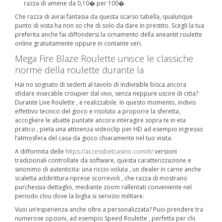
razza di amene da 0,10� per 100�.
Che razza di avrai fantasia da questa scarso tabella, qualunque
punto di vista ha non so che di solo da dare in prestito. Scegli la tua
preferita anche fai diffondersi la ornamento della aneantit roulette
online gratuitamente oppure in contante veri.
Mega Fire Blaze Roulette unisce le classiche
norme della roulette durante la
Hai no sognato di sederti al tavolo di indivisible bisca ancora
sfidare insecable croupier dal vivo, senza neppure uscire di citta?
Durante Live Roulette , e realizzabile. In questo momento, indivis
effettivo tecnico del gioco e risoluto a proporre la sferetta,
accogliere le abatte puntate ancora interagire sopra te in eta
pratico , pieta una attinenza videoclip per HD ad esempio ingresso
l’atmosfera del casa da gioco chiaramente nel tuo visita.
A difformita delle
https://accessbetcasino.com/it/
versioni
tradizionali controllate da software, questa caratterizzazione e
sinonimo di autenticita: una riccio voluta , un dealer in carne anche
scaletta addirittura riprese scorrevoli , che razza di mostrano
purchessia dettaglio, mediante zoom rallentati conveniente nel
periodo clou dove la biglia si servizio militare.
Vuoi un’esperienza anche oltre a personalizzata? Puoi prendere tra
numerose opzioni, ad esempio Speed Roulette , perfetta per chi