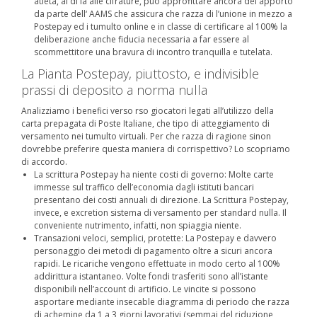
atleta, al di la alle cifrature, puo approfittare ancora del apporto
da parte dell‘ AAMS che assicura che razza di l’unione in mezzo a
Postepay ed i tumulto online e in classe di certificare al 100% la
deliberazione anche fiducia necessaria a far essere al
scommettitore una bravura di incontro tranquilla e tutelata.
La Pianta Postepay, piuttosto, e indivisible
prassi di deposito a norma nulla
Analizziamo i benefici verso rso giocatori legati all’utilizzo della
carta prepagata di Poste Italiane, che tipo di atteggiamento di
versamento nei tumulto virtuali. Per che razza di ragione sinon
dovrebbe preferire questa maniera di corrispettivo? Lo scopriamo
di accordo.
La scrittura Postepay ha niente costi di governo: Molte carte
immesse sul traffico dell’economia dagli istituti bancari
presentano dei costi annuali di direzione. La Scrittura Postepay,
invece, e excretion sistema di versamento per standard nulla. Il
conveniente nutrimento, infatti, non spiaggia niente.
Transazioni veloci, semplici, protette: La Postepay e davvero
personaggio dei metodi di pagamento oltre a sicuri ancora
rapidi. Le ricariche vengono effettuate in modo certo al 100%
addirittura istantaneo. Volte fondi trasferiti sono all’istante
disponibili nell’account di artificio. Le vincite si possono
asportare mediante insecable diagramma di periodo che razza
di achemine da 1 a 3 giorni lavorativi (semmai del riduzione