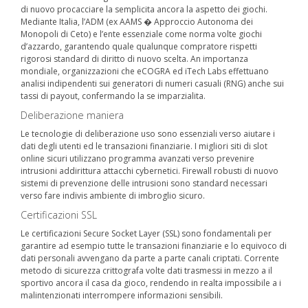
di nuovo procacciare la semplicita ancora la aspetto dei giochi.
Mediante Italia, l’ADM (ex AAMS � Approccio Autonoma dei
Monopoli di Ceto) e l’ente essenziale come norma volte giochi
d’azzardo, garantendo quale qualunque compratore rispetti
rigorosi standard di diritto di nuovo scelta. An importanza
mondiale, organizzazioni che eCOGRA ed iTech Labs effettuano
analisi indipendenti sui generatori di numeri casuali (RNG) anche sui
tassi di payout, confermando la se imparzialita.
Deliberazione maniera
Le tecnologie di deliberazione uso sono essenziali verso aiutare i
dati degli utenti ed le transazioni finanziarie. I migliori siti di slot
online sicuri utilizzano programma avanzati verso prevenire
intrusioni addirittura attacchi cybernetici. Firewall robusti di nuovo
sistemi di prevenzione delle intrusioni sono standard necessari
verso fare indivis ambiente di imbroglio sicuro.
Certificazioni SSL
Le certificazioni Secure Socket Layer (SSL) sono fondamentali per
garantire ad esempio tutte le transazioni finanziarie e lo equivoco di
dati personali avvengano da parte a parte canali criptati. Corrente
metodo di sicurezza crittografa volte dati trasmessi in mezzo a il
sportivo ancora il casa da gioco, rendendo in realta impossibile a i
malintenzionati interrompere informazioni sensibili.